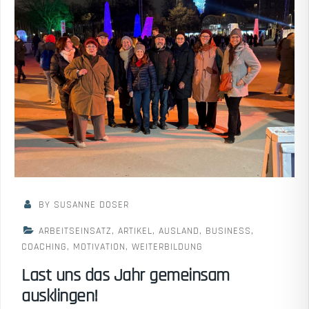
BY SUSANNE DOSER
ARBEITSEINSATZ
,
ARTIKEL
,
AUSLAND
,
BUSINESS
,
COACHING
,
MOTIVATION
,
WEITERBILDUNG
Last uns das Jahr gemeinsam
ausklingen!