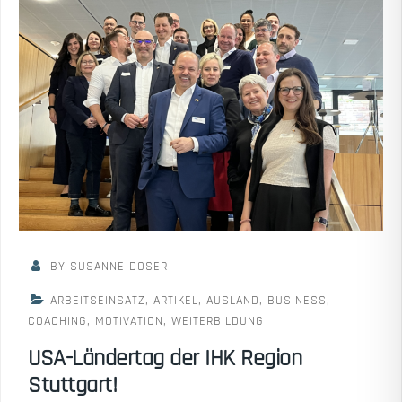
BY SUSANNE DOSER
ARBEITSEINSATZ
,
ARTIKEL
,
AUSLAND
,
BUSINESS
,
COACHING
,
MOTIVATION
,
WEITERBILDUNG
USA-Ländertag der IHK Region
Stuttgart!