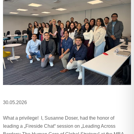
30.05.2026
What a privilege! I, Susanne Doser, had the honor of
leading a „Fireside Chat“ session on „Leading Across